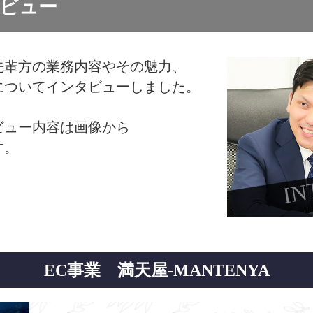
ビュー
先輩方の業務内容やその魅力、
についてインタビューしました。
ビュー内容は画像から
す。
IN
EC事業 満天屋-MANTENYA