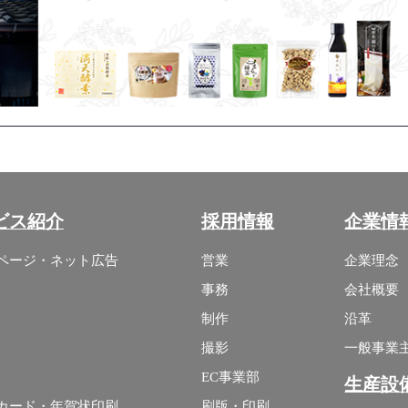
ビス紹介
採用情報
企業情
ページ・ネット広告
営業
企業理念
事務
会社概要
制作
沿革
撮影
一般事業
EC事業部
生産設
カード・年賀状印刷
刷版・印刷