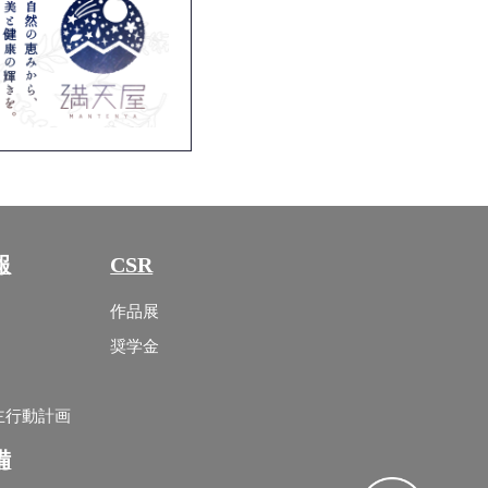
報
CSR
作品展
奨学金
主行動計画
備