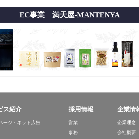
EC事業 満天屋-MANTENYA
ビス紹介
採用情報
企業情
ページ・ネット広告
営業
企業理念
事務
会社概要