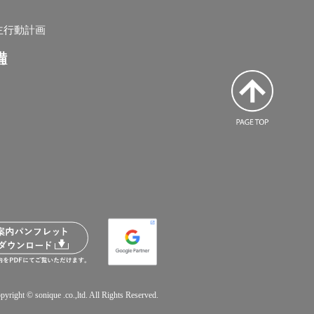
主行動計画
備
pyright © sonique .co.,ltd. All Rights Reserved.